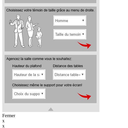
Fermer
x
x