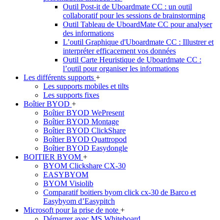
Outil Post-it de Uboardmate CC : un outil
collaboratif pour les sessions de brainstorming
Outil Tableau de UboardMate CC pour analyser
des informations
L’outil Graphique d'Uboardmate CC : Illustrer et
interpréter efficacement vos données
Outil Carte Heuristique de Uboardmate CC :
l’outil pour organiser les informations
Les différents supports
+
Les supports mobiles et tilts
Les supports fixes
Boîtier BYOD
+
Boîtier BYOD WePresent
Boîtier BYOD Montage
Boîtier BYOD ClickShare
Boîtier BYOD Quattropod
Boîtier BYOD Easydongle
BOITIER BYOM
+
BYOM Clickshare CX-30
EASYBYOM
BYOM Visiolib
Comparatif boitiers byom click cx-30 de Barco et
Easybyom d’Easypitch
Microsoft pour la prise de note
+
Démarrer avec MS Whiteboard