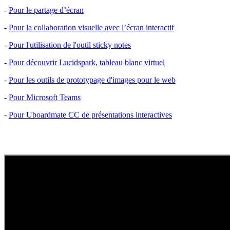
-
Pour le partage d’écran
-
Pour la collaboration visuelle avec l’écran interactif
-
Pour l'utilisation de l'outil sticky notes
-
Pour découvrir Lucidspark, tableau blanc virtuel
-
Pour les outils de prototypage d'images pour le web
-
Pour Microsoft Teams
-
Pour Uboardmate CC de présentations interactives