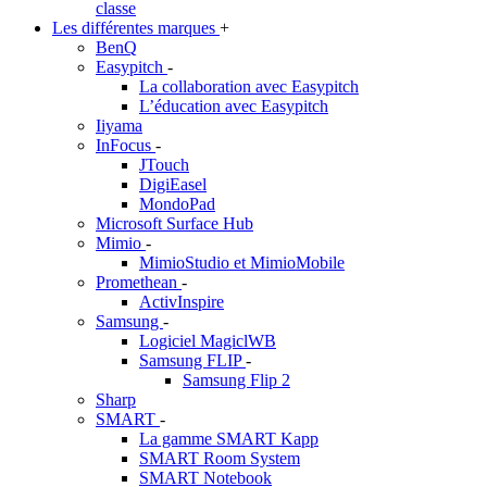
classe
Les différentes marques
+
BenQ
Easypitch
-
La collaboration avec Easypitch
L’éducation avec Easypitch
Iiyama
InFocus
-
JTouch
DigiEasel
MondoPad
Microsoft Surface Hub
Mimio
-
MimioStudio et MimioMobile
Promethean
-
ActivInspire
Samsung
-
Logiciel MagiclWB
Samsung FLIP
-
Samsung Flip 2
Sharp
SMART
-
La gamme SMART Kapp
SMART Room System
SMART Notebook