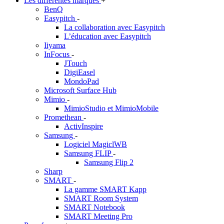
Les différentes marques
+
BenQ
Easypitch
-
La collaboration avec Easypitch
L’éducation avec Easypitch
Iiyama
InFocus
-
JTouch
DigiEasel
MondoPad
Microsoft Surface Hub
Mimio
-
MimioStudio et MimioMobile
Promethean
-
ActivInspire
Samsung
-
Logiciel MagiclWB
Samsung FLIP
-
Samsung Flip 2
Sharp
SMART
-
La gamme SMART Kapp
SMART Room System
SMART Notebook
SMART Meeting Pro