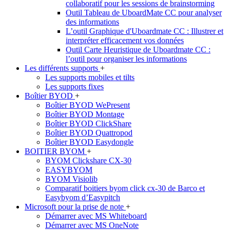
collaboratif pour les sessions de brainstorming
Outil Tableau de UboardMate CC pour analyser
des informations
L’outil Graphique d'Uboardmate CC : Illustrer et
interpréter efficacement vos données
Outil Carte Heuristique de Uboardmate CC :
l’outil pour organiser les informations
Les différents supports
+
Les supports mobiles et tilts
Les supports fixes
Boîtier BYOD
+
Boîtier BYOD WePresent
Boîtier BYOD Montage
Boîtier BYOD ClickShare
Boîtier BYOD Quattropod
Boîtier BYOD Easydongle
BOITIER BYOM
+
BYOM Clickshare CX-30
EASYBYOM
BYOM Visiolib
Comparatif boitiers byom click cx-30 de Barco et
Easybyom d’Easypitch
Microsoft pour la prise de note
+
Démarrer avec MS Whiteboard
Démarrer avec MS OneNote