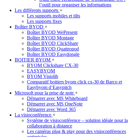
l’outil pour organiser les informations
Les différents supports
+
Les supports mobiles et tilts
Les supports fixes
Boîtier BYOD
+
Boîtier BYOD WePresent
Boîtier BYOD Montage
Boîtier BYOD ClickShare
Boîtier BYOD Quattropod
Boîtier BYOD Easydongle
BOITIER BYOM
+
BYOM Clickshare CX-30
EASYBYOM
BYOM Visiolib
Comparatif boitiers byom click cx-30 de Barco et
Easybyom d’Easypitch
Microsoft pour la prise de note
+
Démarrer avec MS Whiteboard
Démarrer avec MS OneNote
Démarrer avec Word 365
La visioconférence
+
Système de visioconférence – solution idéale pour la
collaboration à distance
Les caméras plug & play pour des visioconférences
optimisées