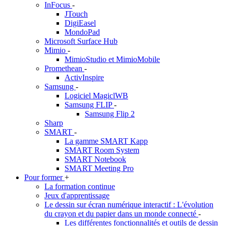
InFocus
-
JTouch
DigiEasel
MondoPad
Microsoft Surface Hub
Mimio
-
MimioStudio et MimioMobile
Promethean
-
ActivInspire
Samsung
-
Logiciel MagiclWB
Samsung FLIP
-
Samsung Flip 2
Sharp
SMART
-
La gamme SMART Kapp
SMART Room System
SMART Notebook
SMART Meeting Pro
Pour former
+
La formation continue
Jeux d'apprentissage
Le dessin sur écran numérique interactif : L'évolution
du crayon et du papier dans un monde connecté
-
Les différentes fonctionnalités et outils de dessin