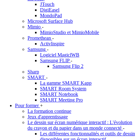
JTouch
DigiEasel
MondoPad
Microsoft Surface Hub
Mimio
-
MimioStudio et MimioMobile
Promethean
-
ActivInspire
Samsung
-
Logiciel MagiclWB
Samsung FLIP
-
Samsung Flip 2
Sharp
SMART
-
La gamme SMART Kapp
SMART Room System
SMART Notebook
SMART Meeting Pro
Pour former
+
La formation continue
Jeux d'apprentissage
Le dessin sur écran numérique interactif : L'évolution
du crayon et du papier dans un monde connecté
-
Les différentes fonctionnalités et outils de dessin
disponibles sur un écran interactif