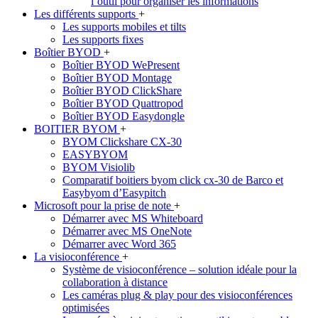
l’outil pour organiser les informations
Les différents supports
+
Les supports mobiles et tilts
Les supports fixes
Boîtier BYOD
+
Boîtier BYOD WePresent
Boîtier BYOD Montage
Boîtier BYOD ClickShare
Boîtier BYOD Quattropod
Boîtier BYOD Easydongle
BOITIER BYOM
+
BYOM Clickshare CX-30
EASYBYOM
BYOM Visiolib
Comparatif boitiers byom click cx-30 de Barco et
Easybyom d’Easypitch
Microsoft pour la prise de note
+
Démarrer avec MS Whiteboard
Démarrer avec MS OneNote
Démarrer avec Word 365
La visioconférence
+
Système de visioconférence – solution idéale pour la
collaboration à distance
Les caméras plug & play pour des visioconférences
optimisées