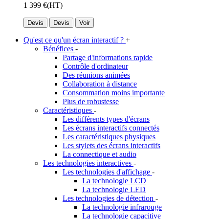
1 399 €
(HT)
Devis
Devis
Voir
Qu'est ce qu'un écran interactif ?
+
Bénéfices
-
Partage d'informations rapide
Contrôle d'ordinateur
Des réunions animées
Collaboration à distance
Consommation moins importante
Plus de robustesse
Caractéristiques
-
Les différents types d'écrans
Les écrans interactifs connectés
Les caractéristiques physiques
Les stylets des écrans interactifs
La connectique et audio
Les technologies interactives
-
Les technologies d'affichage
-
La technologie LCD
La technologie LED
Les technologies de détection
-
La technologie infrarouge
La technologie capacitive