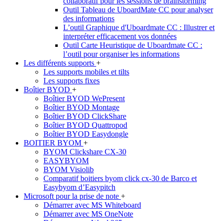
collaboratif pour les sessions de brainstorming
Outil Tableau de UboardMate CC pour analyser
des informations
L’outil Graphique d'Uboardmate CC : Illustrer et
interpréter efficacement vos données
Outil Carte Heuristique de Uboardmate CC :
l’outil pour organiser les informations
Les différents supports
+
Les supports mobiles et tilts
Les supports fixes
Boîtier BYOD
+
Boîtier BYOD WePresent
Boîtier BYOD Montage
Boîtier BYOD ClickShare
Boîtier BYOD Quattropod
Boîtier BYOD Easydongle
BOITIER BYOM
+
BYOM Clickshare CX-30
EASYBYOM
BYOM Visiolib
Comparatif boitiers byom click cx-30 de Barco et
Easybyom d’Easypitch
Microsoft pour la prise de note
+
Démarrer avec MS Whiteboard
Démarrer avec MS OneNote