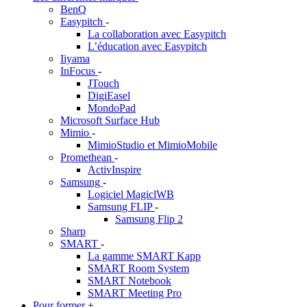
BenQ
Easypitch
-
La collaboration avec Easypitch
L’éducation avec Easypitch
Iiyama
InFocus
-
JTouch
DigiEasel
MondoPad
Microsoft Surface Hub
Mimio
-
MimioStudio et MimioMobile
Promethean
-
ActivInspire
Samsung
-
Logiciel MagiclWB
Samsung FLIP
-
Samsung Flip 2
Sharp
SMART
-
La gamme SMART Kapp
SMART Room System
SMART Notebook
SMART Meeting Pro
Pour former
+