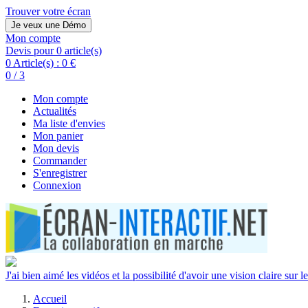
Trouver votre écran
Je veux une Démo
Mon compte
Devis pour 0 article(s)
0 Article(s) :
0 €
0 / 3
Mon compte
Actualités
Ma liste d'envies
Mon panier
Mon devis
Commander
S'enregistrer
Connexion
J'ai bien aimé les vidéos et la possibilité d'avoir une vision claire sur le
Accueil