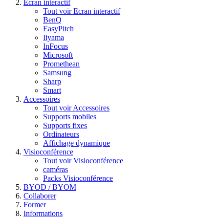
Ecran interactif
Tout voir Ecran interactif
BenQ
EasyPitch
Iiyama
InFocus
Microsoft
Promethean
Samsung
Sharp
Smart
Accessoires
Tout voir Accessoires
Supports mobiles
Supports fixes
Ordinateurs
Affichage dynamique
Visioconférence
Tout voir Visioconférence
caméras
Packs Visioconférence
BYOD / BYOM
Collaborer
Former
Informations