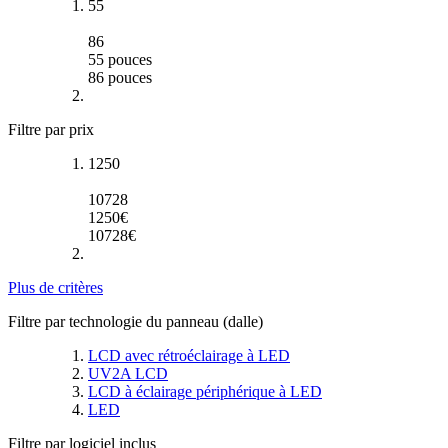
55
86
55
pouces
86
pouces
Filtre par prix
1250
10728
1250
€
10728
€
Plus de critères
Filtre par technologie du panneau (dalle)
LCD avec rétroéclairage à LED
UV2A LCD
LCD à éclairage périphérique à LED
LED
Filtre par logiciel inclus