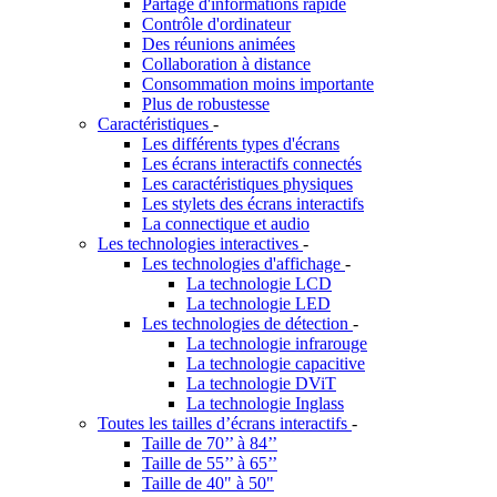
Partage d'informations rapide
Contrôle d'ordinateur
Des réunions animées
Collaboration à distance
Consommation moins importante
Plus de robustesse
Caractéristiques
-
Les différents types d'écrans
Les écrans interactifs connectés
Les caractéristiques physiques
Les stylets des écrans interactifs
La connectique et audio
Les technologies interactives
-
Les technologies d'affichage
-
La technologie LCD
La technologie LED
Les technologies de détection
-
La technologie infrarouge
La technologie capacitive
La technologie DViT
La technologie Inglass
Toutes les tailles d’écrans interactifs
-
Taille de 70’’ à 84’’
Taille de 55’’ à 65’’
Taille de 40" à 50"