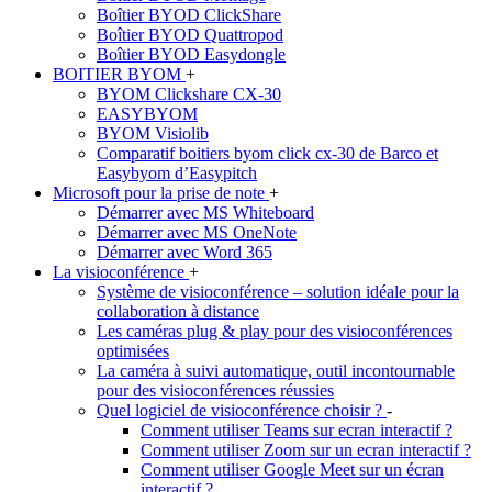
Boîtier BYOD ClickShare
Boîtier BYOD Quattropod
Boîtier BYOD Easydongle
BOITIER BYOM
+
BYOM Clickshare CX-30
EASYBYOM
BYOM Visiolib
Comparatif boitiers byom click cx-30 de Barco et
Easybyom d’Easypitch
Microsoft pour la prise de note
+
Démarrer avec MS Whiteboard
Démarrer avec MS OneNote
Démarrer avec Word 365
La visioconférence
+
Système de visioconférence – solution idéale pour la
collaboration à distance
Les caméras plug & play pour des visioconférences
optimisées
La caméra à suivi automatique, outil incontournable
pour des visioconférences réussies
Quel logiciel de visioconférence choisir ?
-
Comment utiliser Teams sur ecran interactif ?
Comment utiliser Zoom sur un ecran interactif ?
Comment utiliser Google Meet sur un écran
interactif ?