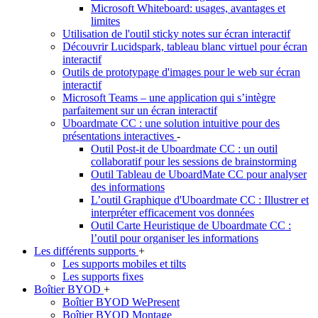
Microsoft Whiteboard: usages, avantages et
limites
Utilisation de l'outil sticky notes sur écran interactif
Découvrir Lucidspark, tableau blanc virtuel pour écran
interactif
Outils de prototypage d'images pour le web sur écran
interactif
Microsoft Teams – une application qui s’intègre
parfaitement sur un écran interactif
Uboardmate CC : une solution intuitive pour des
présentations interactives
-
Outil Post-it de Uboardmate CC : un outil
collaboratif pour les sessions de brainstorming
Outil Tableau de UboardMate CC pour analyser
des informations
L’outil Graphique d'Uboardmate CC : Illustrer et
interpréter efficacement vos données
Outil Carte Heuristique de Uboardmate CC :
l’outil pour organiser les informations
Les différents supports
+
Les supports mobiles et tilts
Les supports fixes
Boîtier BYOD
+
Boîtier BYOD WePresent
Boîtier BYOD Montage