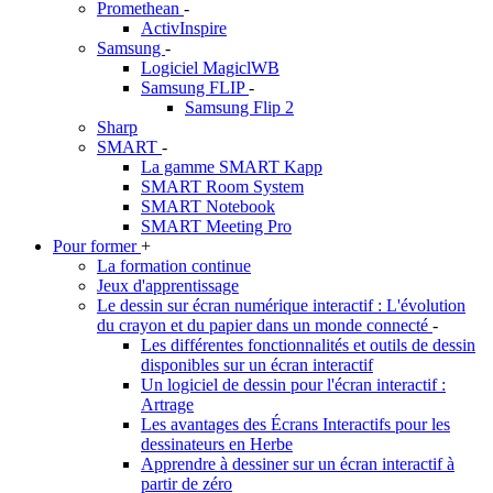
Promethean
-
ActivInspire
Samsung
-
Logiciel MagiclWB
Samsung FLIP
-
Samsung Flip 2
Sharp
SMART
-
La gamme SMART Kapp
SMART Room System
SMART Notebook
SMART Meeting Pro
Pour former
+
La formation continue
Jeux d'apprentissage
Le dessin sur écran numérique interactif : L'évolution
du crayon et du papier dans un monde connecté
-
Les différentes fonctionnalités et outils de dessin
disponibles sur un écran interactif
Un logiciel de dessin pour l'écran interactif :
Artrage
Les avantages des Écrans Interactifs pour les
dessinateurs en Herbe
Apprendre à dessiner sur un écran interactif à
partir de zéro