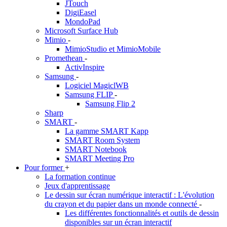
JTouch
DigiEasel
MondoPad
Microsoft Surface Hub
Mimio
-
MimioStudio et MimioMobile
Promethean
-
ActivInspire
Samsung
-
Logiciel MagiclWB
Samsung FLIP
-
Samsung Flip 2
Sharp
SMART
-
La gamme SMART Kapp
SMART Room System
SMART Notebook
SMART Meeting Pro
Pour former
+
La formation continue
Jeux d'apprentissage
Le dessin sur écran numérique interactif : L'évolution
du crayon et du papier dans un monde connecté
-
Les différentes fonctionnalités et outils de dessin
disponibles sur un écran interactif