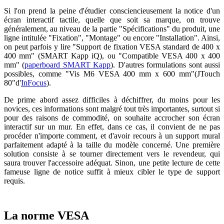
Si l'on prend la peine d'étudier consciencieusement la notice d'un
écran interactif tactile, quelle que soit sa marque, on trouve
généralement, au niveau de la partie "Spécifications" du produit, une
ligne intitulée "Fixation", "Montage" ou encore "Installation". Ainsi,
on peut parfois y lire "Support de fixation VESA standard de 400 x
400 mm" (SMART Kapp iQ), ou "Compatible VESA 400 x 400
mm" (
paperboard SMART Kapp
). D'autres formulations sont aussi
possibles, comme "Vis M6 VESA 400 mm x 600 mm"(JTouch
80"d'
InFocus
).
De prime abord assez difficiles à déchiffrer, du moins pour les
novices, ces informations sont malgré tout très importantes, surtout si
pour des raisons de commodité, on souhaite accrocher son écran
interactif sur un mur. En effet, dans ce cas, il convient de ne pas
procéder n'importe comment, et d'avoir recours à un support mural
parfaitement adapté à la taille du modèle concerné. Une première
solution consiste à se tourner directement vers le revendeur, qui
saura trouver l'accessoire adéquat. Sinon, une petite lecture de cette
fameuse ligne de notice suffit à mieux cibler le type de support
requis.
La norme VESA