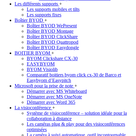
Les différents supports
+
Les supports mobiles et tilts
Les supports fixes
Boîtier BYOD
+
Boîtier BYOD WePresent
Boîtier BYOD Montage
Boîtier BYOD ClickShare
Boîtier BYOD Quattropod
Boîtier BYOD Easydongle
BOITIER BYOM
+
BYOM Clickshare CX-30
EASYBYOM
BYOM Visiolib
Comparatif boitiers byom click cx-30 de Barco et
Easybyom d’Easypitch
Microsoft pour la prise de note
+
Démarrer avec MS Whiteboard
Démarrer avec MS OneNote
Démarrer avec Word 365
La visioconférence
+
Système de visioconférence – solution idéale pour la
collaboration à distance
Les caméras plug & play pour des visioconférences
optimisées
La caméra à suivi automatique, outil incontournable