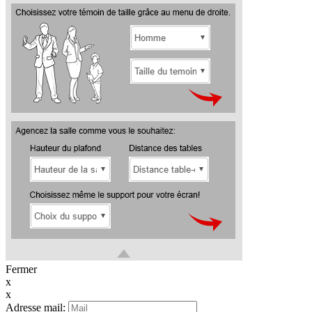
Fermer
x
x
Adresse mail: