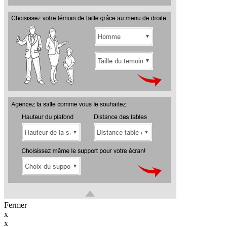
Fermer
x
x