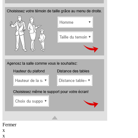
Fermer
x
x