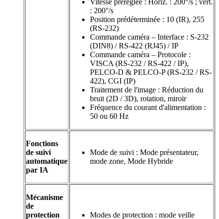
Vitesse préréglée : Horiz. : 200°/s ; vert.
: 200°/s
Position prédéterminée : 10 (IR), 255
(RS-232)
Commande caméra – Interface : S-232
(DIN8) / RS-422 (RJ45) / IP
Commande caméra – Protocole :
VISCA (RS-232 / RS-422 / IP),
PELCO-D & PELCO-P (RS-232 / RS-
422), CGI (IP)
Traitement de l'image : Réduction du
bruit (2D / 3D), rotation, miroir
Fréquence du courant d'alimentation :
50 ou 60 Hz
Fonctions
de suivi
Mode de suivi : Mode présentateur,
automatique
mode zone, Mode Hybride
par IA
Mécanisme
de
protection
Modes de protection : mode veille