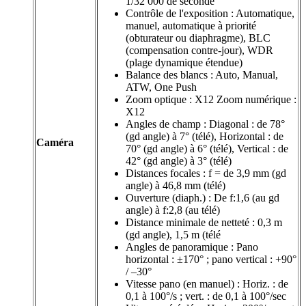
1/32 000 de seconde
Contrôle de l'exposition : Automatique,
manuel, automatique à priorité
(obturateur ou diaphragme), BLC
(compensation contre-jour), WDR
(plage dynamique étendue)
Balance des blancs : Auto, Manual,
ATW, One Push
Zoom optique : X12 Zoom numérique :
X12
Angles de champ : Diagonal : de 78°
(gd angle) à 7° (télé), Horizontal : de
Caméra
70° (gd angle) à 6° (télé), Vertical : de
42° (gd angle) à 3° (télé)
Distances focales : f = de 3,9 mm (gd
angle) à 46,8 mm (télé)
Ouverture (diaph.) : De f:1,6 (au gd
angle) à f:2,8 (au télé)
Distance minimale de netteté : 0,3 m
(gd angle), 1,5 m (télé
Angles de panoramique : Pano
horizontal : ±170° ; pano vertical : +90°
/ –30°
Vitesse pano (en manuel) : Horiz. : de
0,1 à 100°/s ; vert. : de 0,1 à 100°/sec