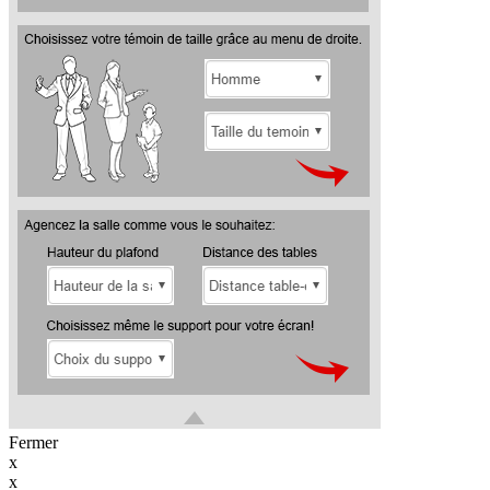
Fermer
x
x