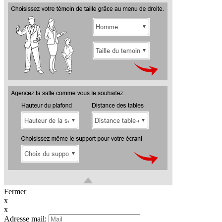
Fermer
x
x
Adresse mail: