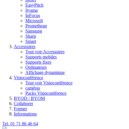
EasyPitch
Iiyama
InFocus
Microsoft
Promethean
Samsung
Sharp
Smart
Accessoires
Tout voir Accessoires
Supports mobiles
Supports fixes
Ordinateurs
Affichage dynamique
Visioconférence
Tout voir Visioconférence
caméras
Packs Visioconférence
BYOD / BYOM
Collaborer
Former
Informations
Tel. 01 71 86 46 64