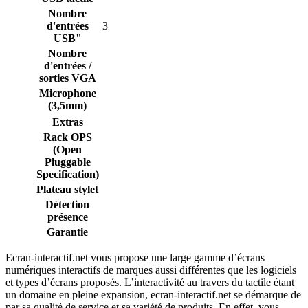
Nombre
d'entrées
3
USB"
Nombre
d'entrées /
sorties VGA
Microphone
(3,5mm)
Extras
Rack OPS
(Open
Pluggable
Specification)
Plateau stylet
Détection
présence
Garantie
Ecran-interactif.net vous propose une large gamme d’écrans
numériques interactifs de marques aussi différentes que les logiciels
et types d’écrans proposés. L’interactivité au travers du tactile étant
un domaine en pleine expansion, ecran-interactif.net se démarque de
par sa qualité de service et sa variété de produits. En effet, vous