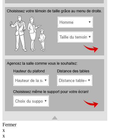
Fermer
x
x