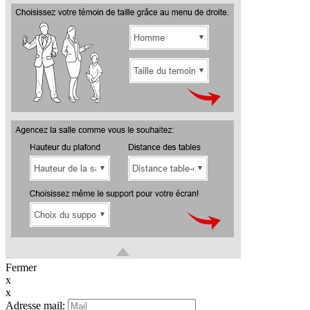
Fermer
x
x
Adresse mail: