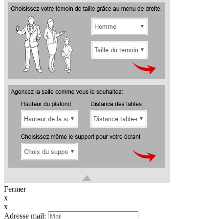
Fermer
x
x
Adresse mail: