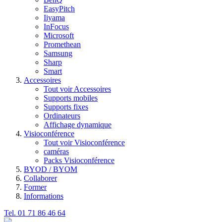
EasyPitch
Iiyama
InFocus
Microsoft
Promethean
Samsung
Sharp
Smart
Accessoires
Tout voir Accessoires
Supports mobiles
Supports fixes
Ordinateurs
Affichage dynamique
Visioconférence
Tout voir Visioconférence
caméras
Packs Visioconférence
BYOD / BYOM
Collaborer
Former
Informations
Tel. 01 71 86 46 64