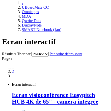
-
UBoardMate CC
Omnitapps
MDA
Qwrite Duo
DisplayNote
SMART Notebook (1an)
Ecran interactif
Résultats
Trier par
Par ordre décroissant
Page :
1
2
Écran intéractif
Ecran visioconférence Easypitch
HUB 4K de 65" - caméra intégrée