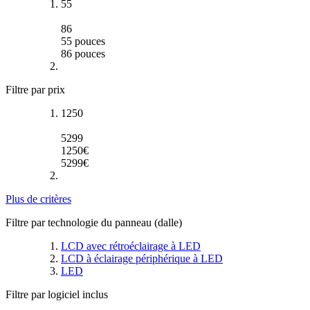
55
86
55
pouces
86
pouces
Filtre par prix
1250
5299
1250
€
5299
€
Plus de critères
Filtre par technologie du panneau (dalle)
LCD avec rétroéclairage à LED
LCD à éclairage périphérique à LED
LED
Filtre par logiciel inclus