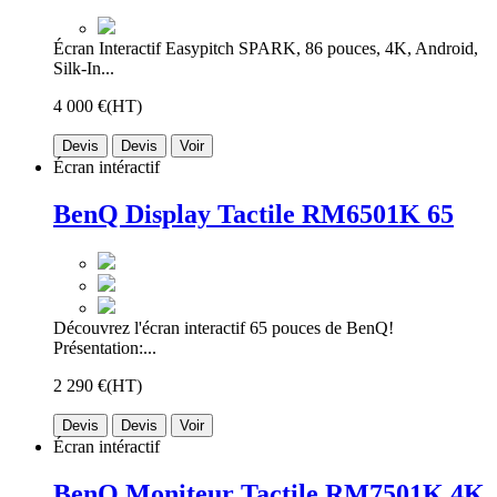
Écran Interactif Easypitch SPARK, 86 pouces, 4K, Android,
Silk-In...
4 000 €
(HT)
Devis
Devis
Voir
Écran intéractif
BenQ Display Tactile RM6501K 65
Découvrez l'écran interactif 65 pouces de BenQ!
Présentation:...
2 290 €
(HT)
Devis
Devis
Voir
Écran intéractif
BenQ Moniteur Tactile RM7501K 4K