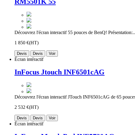
RM5501K 55
Découvrez l'écran interactif 55 pouces de BenQ! Présentation:..
1 850 €
(HT)
Devis
Devis
Voir
Écran intéractif
InFocus Jtouch INF6501cAG
Découvrez l'écran interactif JTouch INF6501cAG de 65 pouces
2 532 €
(HT)
Devis
Devis
Voir
Écran intéractif