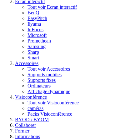
Ecran interactif
Tout voir Ecran interactif
BenQ
EasyPitch
Iiyama
InFocus
Microsoft
Promethean
Samsung
Sharp
Smart
Accessoires
Tout voir Accessoires
Supports mobiles
Supports fixes
Ordinateurs
Affichage dynamique
Visioconférence
Tout voir Visioconférence
caméras
Packs Visioconférence
BYOD / BYOM
Collaborer
Former
Informations