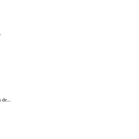
.
 de...