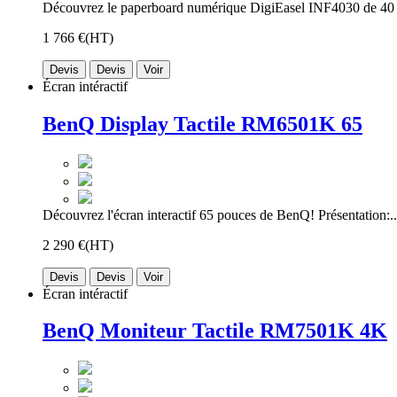
Découvrez le paperboard numérique DigiEasel INF4030 de 40 
1 766 €
(HT)
Devis
Devis
Voir
Écran intéractif
BenQ Display Tactile RM6501K 65
Découvrez l'écran interactif 65 pouces de BenQ! Présentation:..
2 290 €
(HT)
Devis
Devis
Voir
Écran intéractif
BenQ Moniteur Tactile RM7501K 4K