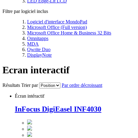
LED Edge-Lit LCD
Filtre par logiciel inclus
Logiciel d'interface MondoPad
Microsoft Office (Full version)
Microsoft Office Home & Business 32 Bits
Omnitapps
MDA
Qwrite Duo
DisplayNote
Ecran interactif
Résultats
Trier par
Par ordre décroissant
Écran intéractif
InFocus DigiEasel INF4030