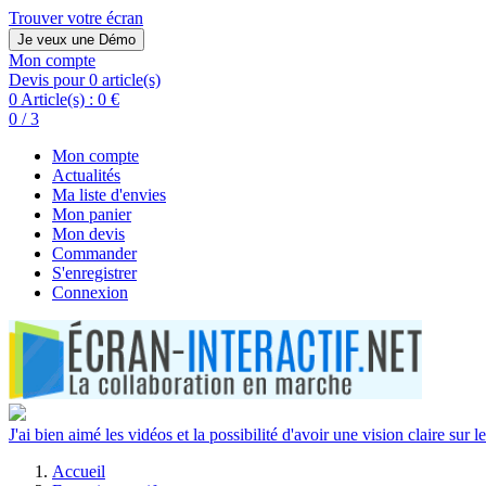
Trouver votre écran
Je veux une Démo
Mon compte
Devis pour 0 article(s)
0 Article(s) :
0 €
0 / 3
Mon compte
Actualités
Ma liste d'envies
Mon panier
Mon devis
Commander
S'enregistrer
Connexion
J'ai bien aimé les vidéos et la possibilité d'avoir une vision claire sur le
Accueil