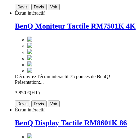
Devis
Devis
Voir
Écran intéractif
BenQ Moniteur Tactile RM7501K 4K
Découvrez l'écran interactif 75 pouces de BenQ!
Présentation:...
3 850 €
(HT)
Devis
Devis
Voir
Écran intéractif
BenQ Display Tactile RM8601K 86