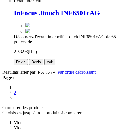
Écran intéractif
InFocus Jtouch INF6501cAG
Découvrez l'écran interactif JTouch INF6501cAG de 65
pouces de...
2 532 €
(HT)
Devis
Devis
Voir
Résultats
Trier par
Par ordre décroissant
Page :
1
2
Comparer des produits
Choisissez jusqu'à trois produits à comparer
Vide
Vide