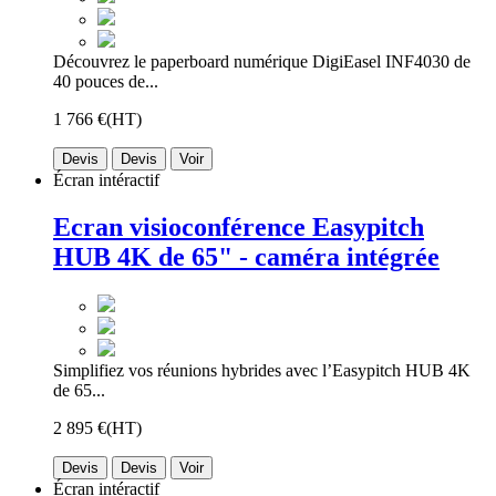
Découvrez le paperboard numérique DigiEasel INF4030 de
40 pouces de...
1 766 €
(HT)
Devis
Devis
Voir
Écran intéractif
Ecran visioconférence Easypitch
HUB 4K de 65" - caméra intégrée
Simplifiez vos réunions hybrides avec l’Easypitch HUB 4K
de 65...
2 895 €
(HT)
Devis
Devis
Voir
Écran intéractif