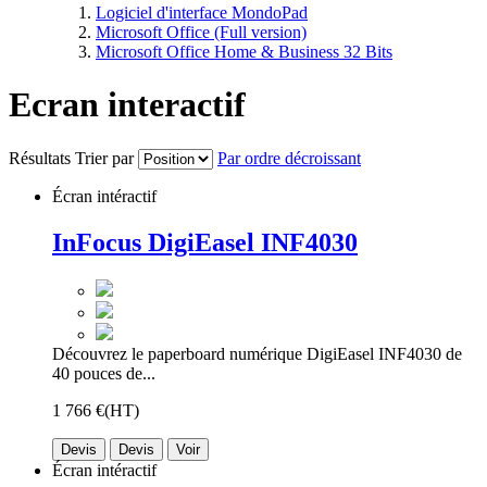
Logiciel d'interface MondoPad
Microsoft Office (Full version)
Microsoft Office Home & Business 32 Bits
Ecran interactif
Résultats
Trier par
Par ordre décroissant
Écran intéractif
InFocus DigiEasel INF4030
Découvrez le paperboard numérique DigiEasel INF4030 de
40 pouces de...
1 766 €
(HT)
Devis
Devis
Voir
Écran intéractif