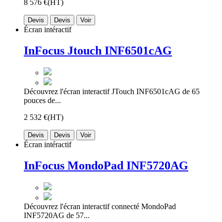
8 576 €
(HT)
Devis
Devis
Voir
Écran intéractif
InFocus Jtouch INF6501cAG
Découvrez l'écran interactif JTouch INF6501cAG de 65
pouces de...
2 532 €
(HT)
Devis
Devis
Voir
Écran intéractif
InFocus MondoPad INF5720AG
Découvrez l'écran interactif connecté MondoPad
INF5720AG de 57...