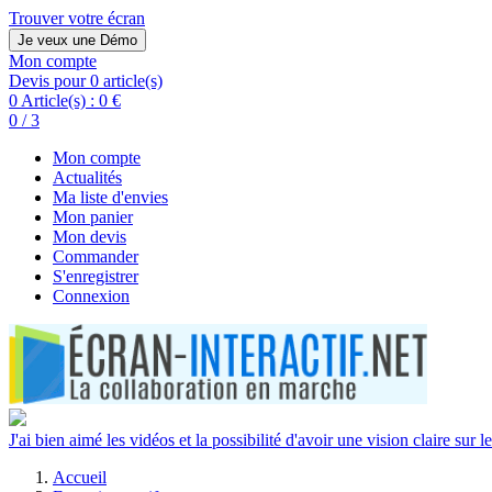
Trouver votre écran
Je veux une Démo
Mon compte
Devis pour 0 article(s)
0 Article(s) :
0 €
0 / 3
Mon compte
Actualités
Ma liste d'envies
Mon panier
Mon devis
Commander
S'enregistrer
Connexion
J'ai bien aimé les vidéos et la possibilité d'avoir une vision claire sur le
Accueil