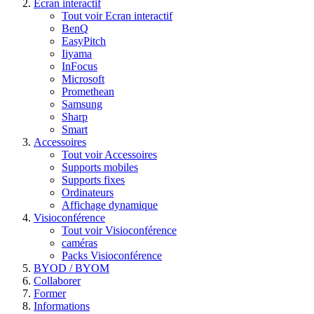
Ecran interactif
Tout voir Ecran interactif
BenQ
EasyPitch
Iiyama
InFocus
Microsoft
Promethean
Samsung
Sharp
Smart
Accessoires
Tout voir Accessoires
Supports mobiles
Supports fixes
Ordinateurs
Affichage dynamique
Visioconférence
Tout voir Visioconférence
caméras
Packs Visioconférence
BYOD / BYOM
Collaborer
Former
Informations