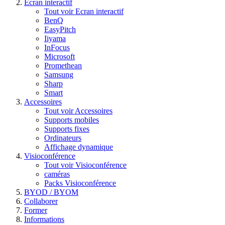
Ecran interactif
Tout voir Ecran interactif
BenQ
EasyPitch
Iiyama
InFocus
Microsoft
Promethean
Samsung
Sharp
Smart
Accessoires
Tout voir Accessoires
Supports mobiles
Supports fixes
Ordinateurs
Affichage dynamique
Visioconférence
Tout voir Visioconférence
caméras
Packs Visioconférence
BYOD / BYOM
Collaborer
Former
Informations