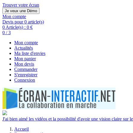
Trouver votre écran
Je veux une Démo
Mon compte
Devis pour 0 article(s)
0 Article(s) :
0 €
0 / 3
Mon compte
Actualités
Ma liste d'envies
Mon panier
Mon devis
Commander
S'enregistrer
Connexion
J'ai bien aimé les vidéos et la possibilité d'avoir une vision claire sur le
Accueil