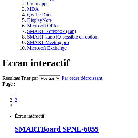
Omnitapps
MDA
Qwrite Duo
DisplayNote
Microsoft Office
SMART Notebook (1an)
SMART kapp iQ possible en option
SMART Meeting pro
Microsoft Exchange
Ecran interactif
Résultats
Trier par
Par ordre décroissant
Page :
1
2
Écran intéractif
SMARTBoard SPNL-6055