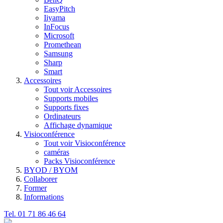
EasyPitch
Iiyama
InFocus
Microsoft
Promethean
Samsung
Sharp
Smart
Accessoires
Tout voir Accessoires
Supports mobiles
Supports fixes
Ordinateurs
Affichage dynamique
Visioconférence
Tout voir Visioconférence
caméras
Packs Visioconférence
BYOD / BYOM
Collaborer
Former
Informations
Tel. 01 71 86 46 64