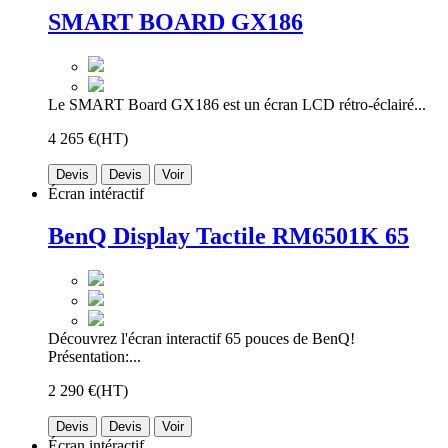
SMART BOARD GX186
Le SMART Board GX186 est un écran LCD rétro-éclairé...
4 265 €
(HT)
Devis
Devis
Voir
Écran intéractif
BenQ Display Tactile RM6501K 65
Découvrez l'écran interactif 65 pouces de BenQ!
Présentation:...
2 290 €
(HT)
Devis
Devis
Voir
Écran intéractif