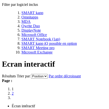
Filtre par logiciel inclus
SMART kapp
Omnitapps
MDA
Qwrite Duo
DisplayNote
Microsoft Office
SMART Notebook (1an)
SMART kapp iQ possible en option
SMART Meeting pro
Microsoft Exchange
Ecran interactif
Résultats
Trier par
Par ordre décroissant
Page :
1
2
Écran intéractif