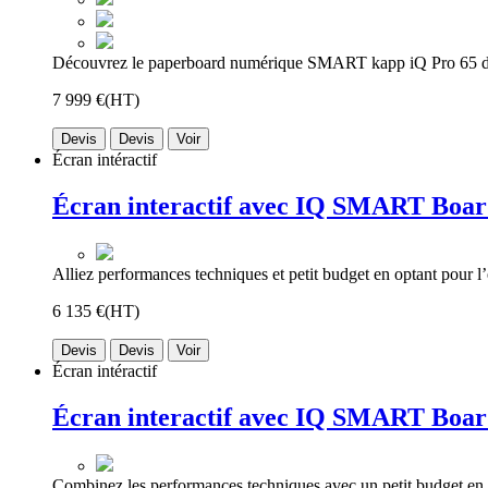
Découvrez le paperboard numérique SMART kapp iQ Pro 65 de
7 999 €
(HT)
Devis
Devis
Voir
Écran intéractif
Écran interactif avec IQ SMART Boa
Alliez performances techniques et petit budget en optant pour l’é
6 135 €
(HT)
Devis
Devis
Voir
Écran intéractif
Écran interactif avec IQ SMART Boa
Combinez les performances techniques avec un petit budget en ch