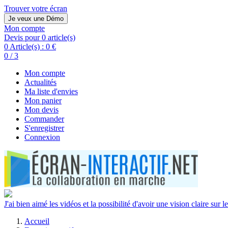
Trouver votre écran
Je veux une Démo
Mon compte
Devis pour 0 article(s)
0 Article(s) :
0 €
0 / 3
Mon compte
Actualités
Ma liste d'envies
Mon panier
Mon devis
Commander
S'enregistrer
Connexion
J'ai bien aimé les vidéos et la possibilité d'avoir une vision claire sur le
Accueil