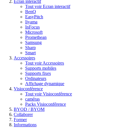
Ecran interactif
Tout voir Ecran interactif
BenQ
EasyPitch
Iiyama
InFocus
Microsoft
Promethean
Samsung
Sharp
Smart
Accessoires
Tout voir Accessoires
Supports mobiles
Supports fixes
Ordinateurs
Affichage dynamique
Visioconférence
Tout voir Visioconférence
caméras
Packs Visioconférence
BYOD / BYOM
Collaborer
Former
Informations