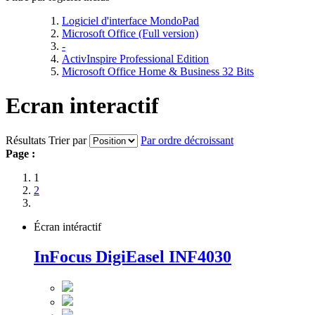
Logiciel d'interface MondoPad
Microsoft Office (Full version)
-
ActivInspire Professional Edition
Microsoft Office Home & Business 32 Bits
Ecran interactif
Résultats
Trier par
Par ordre décroissant
Page :
1
2
Écran intéractif
InFocus DigiEasel INF4030