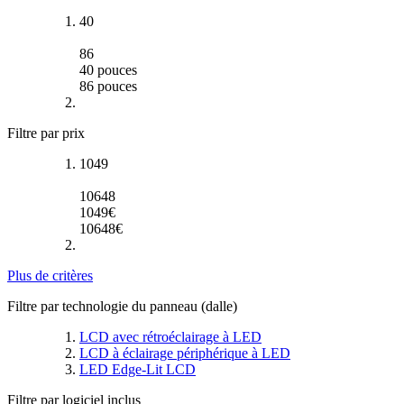
40
86
40
pouces
86
pouces
Filtre par prix
1049
10648
1049
€
10648
€
Plus de critères
Filtre par technologie du panneau (dalle)
LCD avec rétroéclairage à LED
LCD à éclairage périphérique à LED
LED Edge-Lit LCD
Filtre par logiciel inclus