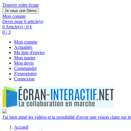
Trouver votre écran
Je veux une Démo
Mon compte
Devis pour 0 article(s)
0 Article(s) :
0 €
0 / 3
Mon compte
Actualités
Ma liste d'envies
Mon panier
Mon devis
Commander
S'enregistrer
Connexion
J'ai bien aimé les vidéos et la possibilité d'avoir une vision claire sur le
Accueil