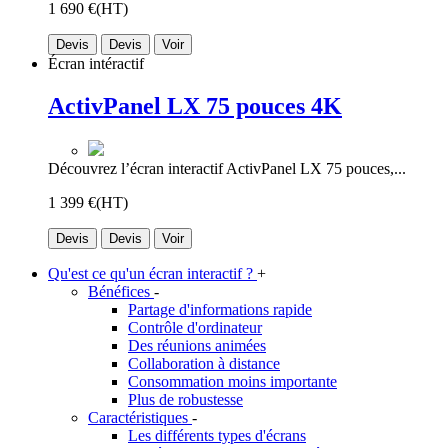
1 690 €
(HT)
Devis
Devis
Voir
Écran intéractif
ActivPanel LX 75 pouces 4K
Découvrez l’écran interactif ActivPanel LX 75 pouces,...
1 399 €
(HT)
Devis
Devis
Voir
Qu'est ce qu'un écran interactif ?
+
Bénéfices
-
Partage d'informations rapide
Contrôle d'ordinateur
Des réunions animées
Collaboration à distance
Consommation moins importante
Plus de robustesse
Caractéristiques
-
Les différents types d'écrans