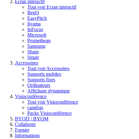
Ecran interactif
Tout voir Ecran interactif
BenQ
EasyPitch
Iiyama
InFocus
Microsoft
Promethean
Samsung
Sharp
Smart
Accessoires
Tout voir Accessoires
Supports mobiles
Supports fixes
Ordinateurs
Affichage dynamique
Visioconférence
Tout voir Visioconférence
caméras
Packs Visioconférence
BYOD / BYOM
Collaborer
Former
Informations